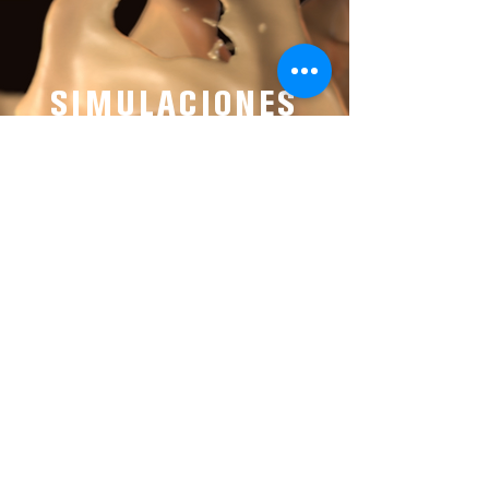
SIMULACIONES
DINAMICAS
Para generar sistemas de
partículas que simulen agua, fuego,
polvo, huracanes, explosiones y
más, se requiere de la combinación
perfecta entre arte y tecnología.
ANIMATION MACHINE SE CARACTERIZA
POR PROPORCIONAR SERVICIOS DE