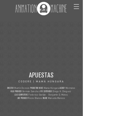
APUESTAS
CODERE | MAMÁ HÚNGARA
DIRECTOR
PRODUCTION HOUSE
AGENCY
Martín Donozo
Mamá Húngara
Montalvo
HEAD PRODUCER
VFX SUPERVISOR
Germán Sanchez
Diego H. Dieguez
LEAD COMPOSITORS
Federico Gavilán - Benjamín G. Mateu
LINE PRODUCER
ONLINE
Rocio Blanco
Manuela Mareco